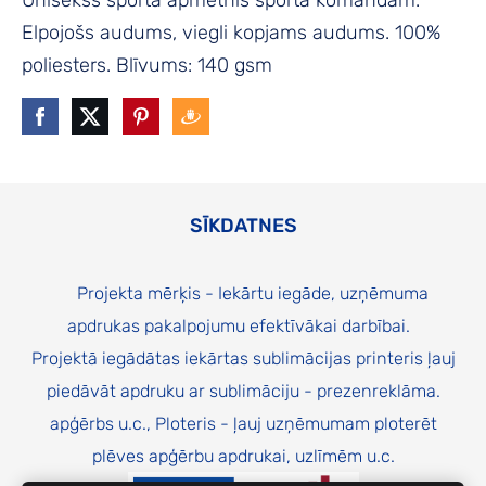
Unisekss sporta apmetnis sporta komandām.
Elpojošs audums, viegli kopjams audums. 100%
poliesters. Blīvums: 140 gsm
SĪKDATNES
Projekta mērķis - Iekārtu iegāde, uzņēmuma
apdrukas pakalpojumu efektīvākai darbībai.
Projektā iegādātas iekārtas sublimācijas printeris ļauj
piedāvāt apdruku ar sublimāciju - prezenreklāma.
apģērbs u.c., Ploteris - ļauj uzņēmumam ploterēt
plēves apģērbu apdrukai, uzlīmēm u.c.