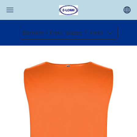
Bērniem > Krekli, blūzes, T-krekli