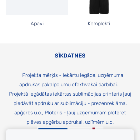
Apavi
Komplekti
SĪKDATNES
Projekta mērķis - Iekārtu iegāde, uzņēmuma
apdrukas pakalpojumu efektīvākai darbībai.
Projektā iegādātas iekārtas sublimācijas printeris ļauj
piedāvāt apdruku ar sublimāciju - prezenreklāma.
apģērbs u.c., Ploteris - ļauj uzņēmumam ploterēt
plēves apģērbu apdrukai, uzlīmēm u.c.