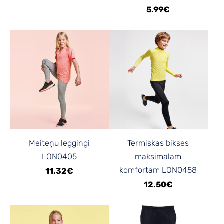
5.99€
Meiteņu leggingi
Termiskas bikses
LON0405
maksimālam
komfortam LON0458
11.32€
12.50€