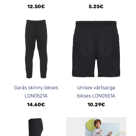
12.50€
5.25€
Garās skinny bikses
Unisex vārtsarga
LON0521A
bikses LON0551A
14.60€
10.29€