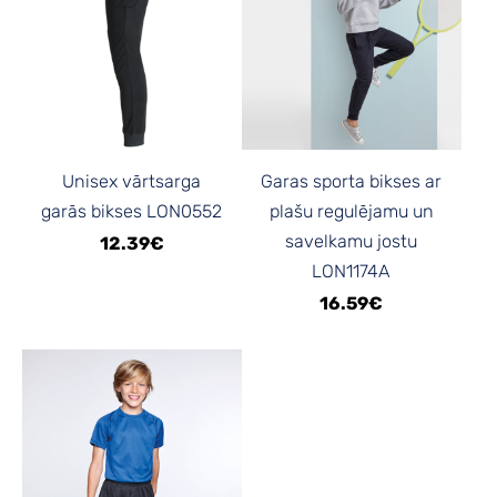
Unisex vārtsarga
Garas sporta bikses ar
garās bikses LON0552
plašu regulējamu un
savelkamu jostu
12.39€
LON1174A
16.59€