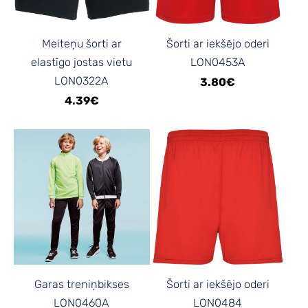
Meiteņu šorti ar
Šorti ar iekšējo oderi
elastīgo jostas vietu
LON0453A
LON0322A
3.80€
4.39€
Garas treniņbikses
Šorti ar iekšējo oderi
LON0460A
LON0484