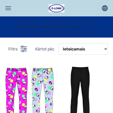
Bērniem > Bikses, Šorti, Svārki
Filtrs
Kārtot pēc