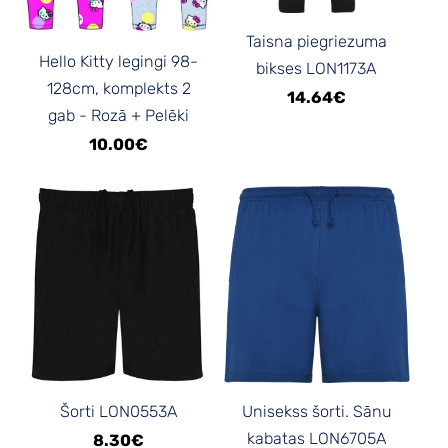
Taisna piegriezuma
Hello Kitty legingi 98-
bikses LON1173A
128cm, komplekts 2
14.64€
gab - Rozā + Pelēki
10.00€
Šorti LON0553A
Unisekss šorti. Sānu
kabatas LON6705A
8.30€