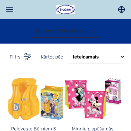
Bērniem > Peldēšanai
Filtrs
Kārtot pēc
Peldveste Bērniem 3-
Minnie piepūšamās