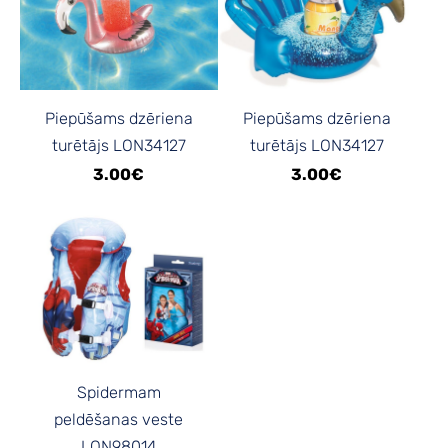
Piepūšams dzēriena
Piepūšams dzēriena
turētājs LON34127
turētājs LON34127
3.00€
3.00€
Spidermam
peldēšanas veste
LON98014