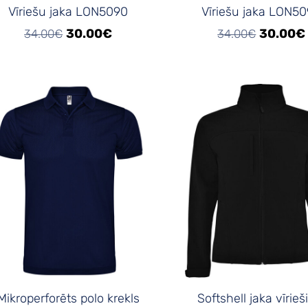
Vīriešu jaka LON5090
Vīriešu jaka LON5
30.00€
30.00€
34.00€
34.00€
Mikroperforēts polo krekls
Softshell jaka vīrie