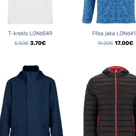
T-krekls LON6549
Flīsa jaka LON641
3.70€
17.00€
5.50€
19.00€