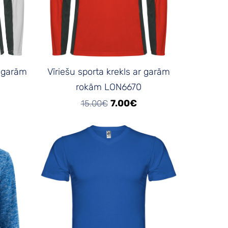
r garām
Vīriešu sporta krekls ar garām
rokām LON6670
7.00€
15.00€