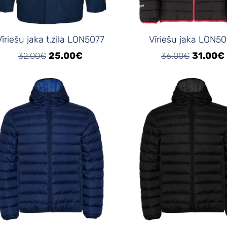
Vīriešu jaka t.zila LON5077
Vīriešu jaka LON5
25.00€
31.00€
32.00€
36.00€