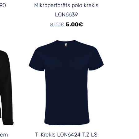
090
Mikroperforēts polo krekls
LON6639
5.00€
8.00€
šiem
T-Krekls LON6424 T.ZILS