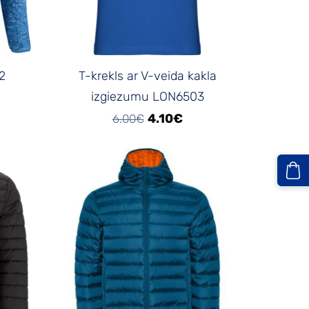
2
T-krekls ar V-veida kakla
izgiezumu LON6503
4.10€
6.00€