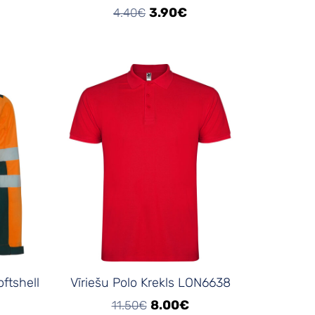
3.90€
4.40€
ftshell
Vīriešu Polo Krekls LON6638
8.00€
11.50€