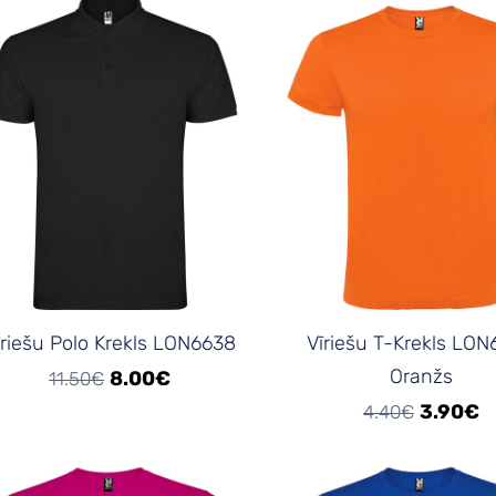
īriešu Polo Krekls LON6638
Vīriešu T-Krekls LO
Oranžs
8.00€
11.50€
3.90€
4.40€