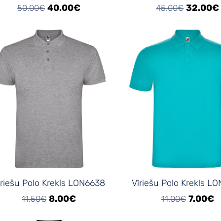
40.00€
32.00€
50.00€
45.00€
īriešu Polo Krekls LON6638
Vīriešu Polo Krekls L
8.00€
7.00€
11.50€
11.00€