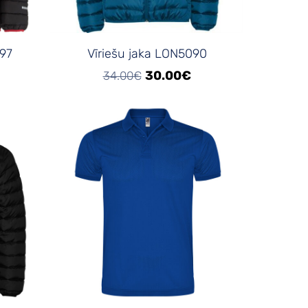
097
Vīriešu jaka LON5090
30.00€
34.00€