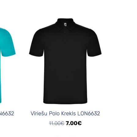
ON6632
Vīriešu Polo Krekls LON6632
7.00€
11.00€