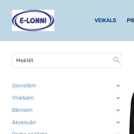
VEIKALS
PI
Sievietēm
›
Vīriešiem
›
Bērniem
›
Aksesuāri
›