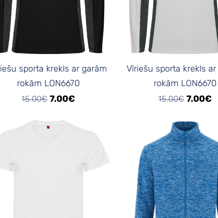
riešu sporta krekls ar garām
Vīriešu sporta krekls a
rokām LON6670
rokām LON6670
7.00€
7.00€
15.00€
15.00€