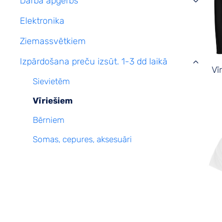
Darba apģērbs
›
Elektronika
Ziemassvētkiem
Izpārdošana preču izsūt. 1-3 dd laikā
›
Vī
Sievietēm
Vīriešiem
Bērniem
Somas, cepures, aksesuāri