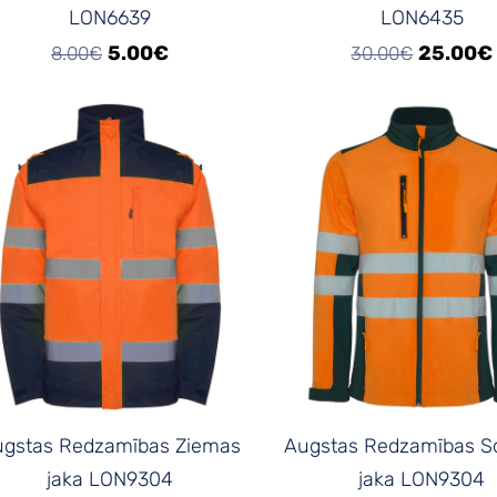
LON6639
LON6435
5.00€
25.00€
8.00€
30.00€
ugstas Redzamības Ziemas
Augstas Redzamības So
jaka LON9304
jaka LON9304