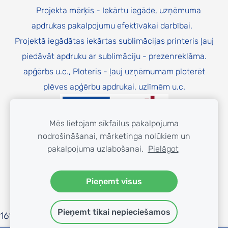
Projekta mērķis - Iekārtu iegāde, uzņēmuma
apdrukas pakalpojumu efektīvākai darbībai.
Projektā iegādātas iekārtas sublimācijas printeris ļauj
piedāvāt apdruku ar sublimāciju - prezenreklāma.
apģērbs u.c., Ploteris - ļauj uzņēmumam ploterēt
plēves apģērbu apdrukai, uzlīmēm u.c.
Mēs lietojam sīkfailus pakalpojuma
nodrošināšanai, mārketinga nolūkiem un
pakalpojuma uzlabošanai.
Pielāgot
Finansējums no Atveseļošanās fonda
Pieņemt visus
Pieņemt tikai nepieciešamos
16153_dQbCFcn9LSpuQZ46yF33W3