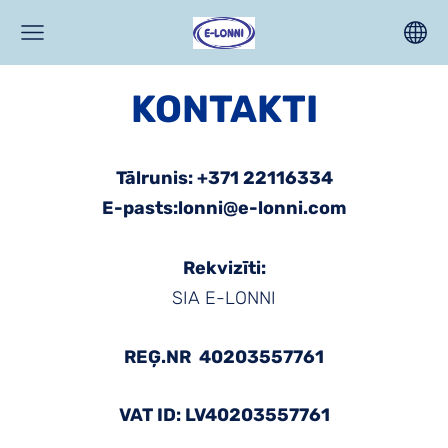
KONTAKTI
Tālrunis: +371 22116334
E-pasts:
lonni@e-lonni.com
Rekvizīti:
SIA E-LONNI
REĢ.NR 40203557761
VAT ID: LV
40203557761