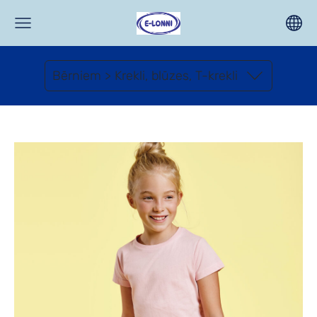
Bērniem > Krekli, blūzes, T-krekli