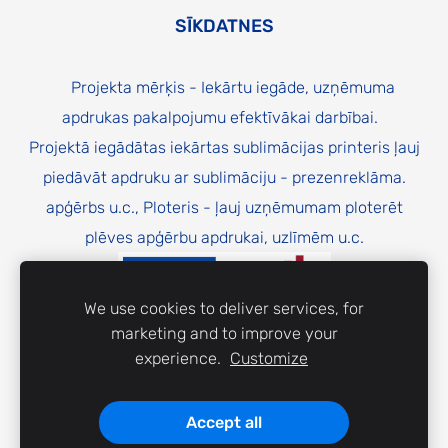
SĪKDATNES
Projekta mērķis - Iekārtu iegāde, uzņēmuma
apdrukas pakalpojumu efektīvākai darbībai.
Projektā iegādātas iekārtas sublimācijas printeris ļauj
piedāvāt apdruku ar sublimāciju - prezenreklāma.
apģērbs u.c., Ploteris - ļauj uzņēmumam ploterēt
plēves apģērbu apdrukai, uzlīmēm u.c.
We use cookies to deliver services, for
marketing and to improve your
experience.
Customize
Finansējums no Atveseļošanās fonda
Accept all