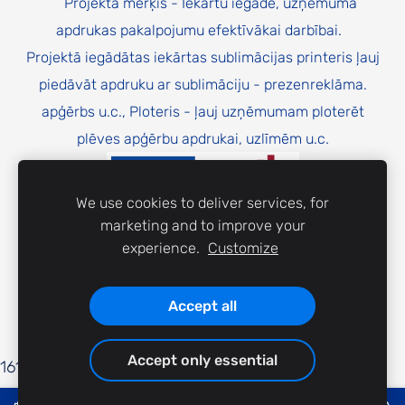
Projekta mērķis - Iekārtu iegāde, uzņēmuma
apdrukas pakalpojumu efektīvākai darbībai.
Projektā iegādātas iekārtas sublimācijas printeris ļauj
piedāvāt apdruku ar sublimāciju - prezenreklāma.
apģērbs u.c., Ploteris - ļauj uzņēmumam ploterēt
plēves apģērbu apdrukai, uzlīmēm u.c.
We use cookies to deliver services, for
marketing and to improve your
experience.
Customize
Finansējums no Atveseļošanās fonda
Accept all
Accept only essential
16153_dQbCFcn9LSpuQZ46yF33W3