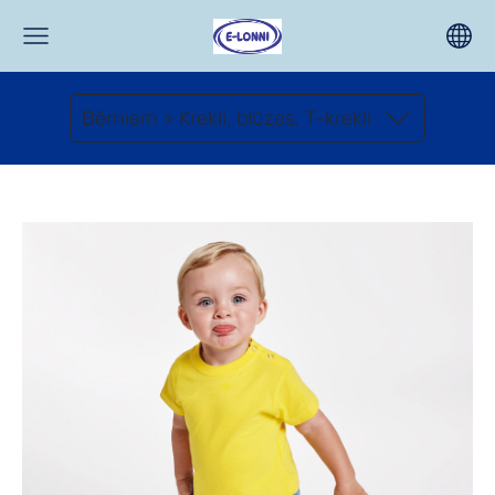
Bērniem > Krekli, blūzes, T-krekli