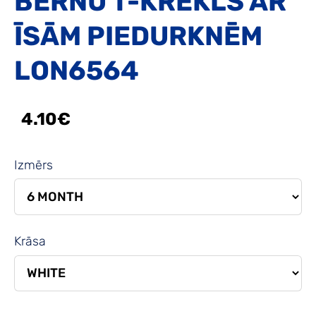
BĒRNU T-KREKLS AR
ĪSĀM PIEDURKNĒM
LON6564
4.10€
Izmērs
Krāsa